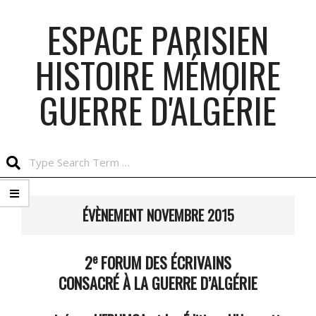
Skip
ESPACE PARISIEN
to
content
HISTOIRE MÉMOIRE
GUERRE D'ALGÉRIE
Search
Primary
Navigation
ÉVÈNEMENT NOVEMBRE 2015
Menu
e
2
FORUM DES ÉCRIVAINS
CONSACRÉ À LA GUERRE D’ALGÉRIE