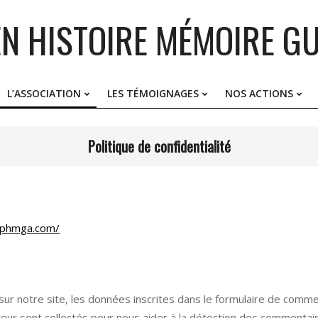
EN HISTOIRE MÉMOIRE GU
L’ASSOCIATION
LES TÉMOIGNAGES
NOS ACTIONS
Primary
Navigation
Menu
Politique de confidentialité
ephmga.com/
ur notre site, les données inscrites dans le formulaire de comme
ateur sont collectés pour nous aider à la détection des commentair