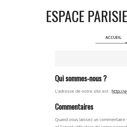
Skip
ESPACE PARISI
to
content
ACCUEIL
Qui sommes-nous ?
L’adresse de notre site est :
http://
Commentaires
Quand vous laissez un commentaire s
et l’agent utilisateur de votre navig