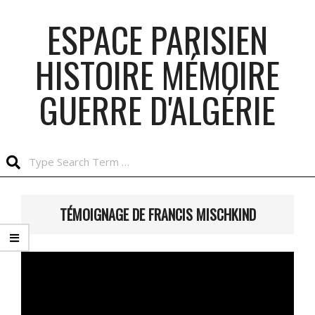
Skip
ESPACE PARISIEN
to
content
HISTOIRE MÉMOIRE
GUERRE D'ALGÉRIE
Search
Primary
Navigation
TÉMOIGNAGE DE FRANCIS MISCHKIND
Menu