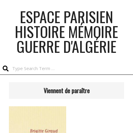
Skip
ESPACE PARISIEN
to
content
HISTOIRE MÉMOIRE
GUERRE D'ALGÉRIE
Search
Primary
Navigation
Viennent de paraître
Menu