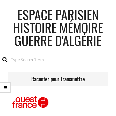
Skip
ESPACE PARISIEN
to
content
HISTOIRE MÉMOIRE
GUERRE D'ALGÉRIE
Search
Primary
Navigation
Raconter pour transmettre
Menu