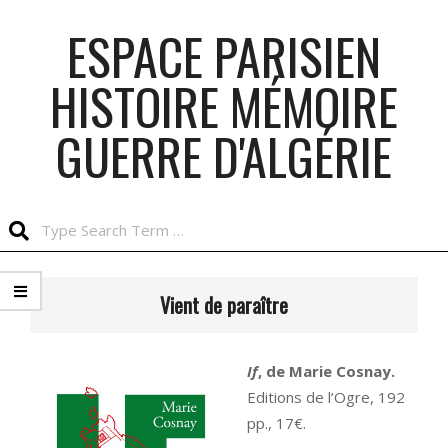
Skip
ESPACE PARISIEN
to
content
HISTOIRE MÉMOIRE
GUERRE D'ALGÉRIE
Search
Primary
Navigation
Vient de paraître
Menu
If
, de Marie Cosnay.
Editions de l’Ogre, 192
pp., 17€.