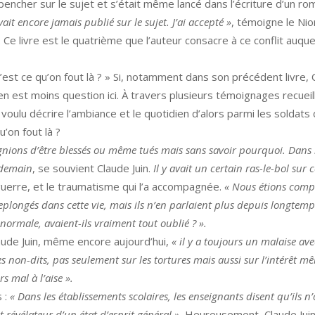
e pencher sur le sujet et s’était même lancé dans l’écriture d’un r
ait encore jamais publié sur le sujet. J’ai accepté »
, témoigne le Nior
. Ce livre est le quatrième que l’auteur consacre à ce conflit auquel
’est ce qu’on fout là ? »
Si, notamment dans son précédent livre, C
l en est moins question ici. À travers plusieurs témoignages recueil
 voulu décrire l’ambiance et le quotidien d’alors parmi les soldats
u’on fout là ?
nions d’être blessés ou même tués mais sans savoir pourquoi. Dans les
endemain
, se souvient Claude Juin.
Il y avait un certain ras-le-bol sur
uerre, et le traumatisme qui l’a accompagnée.
«
Nous étions comp
eplongés dans cette vie, mais ils n’en parlaient plus depuis longtemp
normale, avaient-ils vraiment tout oublié ? ».
aude Juin, même encore aujourd’hui,
«
il y a toujours un malaise ave
 des non-dits, pas seulement sur les tortures mais aussi sur l’intérêt 
rs mal à l’aise ».
s :
«
Dans les établissements scolaires, les enseignants disent qu’ils 
st révélateur d’un état d’esprit général ».
Heureusement, Claude Jui