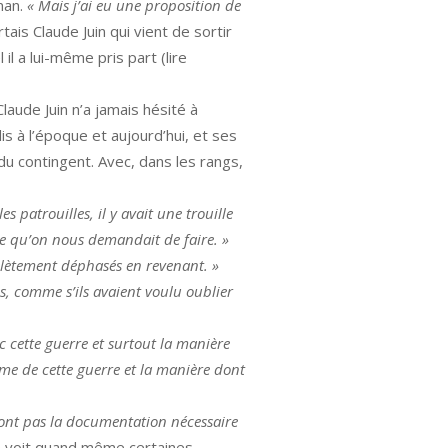
oman.
«
Mais j’ai eu une proposition de
tais Claude Juin qui vient de sortir
 il a lui-même pris part (lire
laude Juin n’a jamais hésité à
lis à l’époque et aujourd’hui, et ses
 du contingent. Avec, dans les rangs,
 patrouilles, il y avait une trouille
 ce qu’on nous demandait de faire. »
lètement déphasés en revenant. »
s, comme s’ils avaient voulu oublier
c cette guerre et surtout la manière
même de cette guerre et la manière dont
n’ont pas la documentation nécessaire
n voit quand même certaines