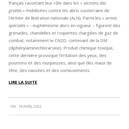
français racontant leur rôle dans les
« sections des
grottes »
mobilisées contre les abris souterrains de
l’Armée de libération nationale (ALN). Parmi les
« armes
spéciales » –
euphémisme alors en vigueur – figurent des
grenades, chandelles et roquettes chargées de gaz de
combat, notamment le CN2D, contenant de la DM
(diphénylaminechlorarsine). Produit chimique toxique,
cette dernière provoque l’irritation des yeux, des
poumons et des muqueuses, ainsi que des maux de
tête, des nausées et des vomissements.
LIRE LA SUITE
2022-
ON:
18 AVRIL 2022
04-
18