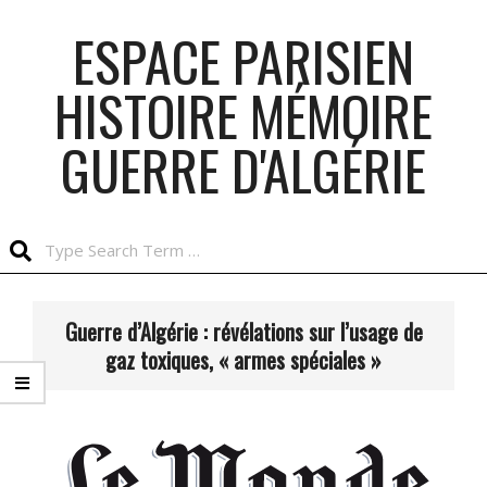
Skip
ESPACE PARISIEN
to
content
HISTOIRE MÉMOIRE
GUERRE D'ALGÉRIE
Search
Primary
Navigation
Guerre d’Algérie : révélations sur l’usage de
Menu
gaz toxiques, « armes spéciales »