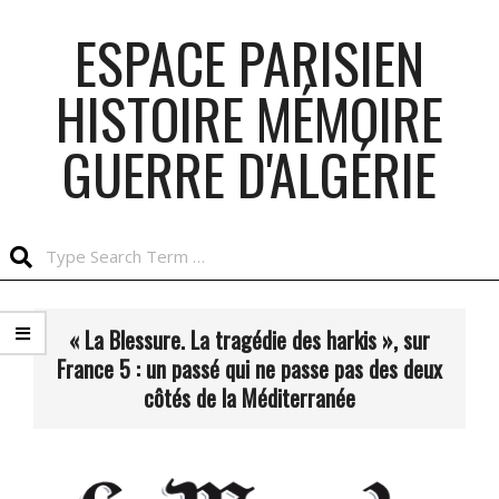
Skip
ESPACE PARISIEN
to
content
HISTOIRE MÉMOIRE
GUERRE D'ALGÉRIE
Search
Primary
Navigation
« La Blessure. La tragédie des harkis », sur
Menu
France 5 : un passé qui ne passe pas des deux
côtés de la Méditerranée