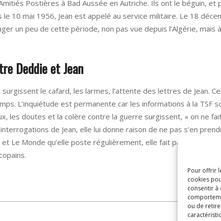
s Amitiés Postières à Bad Aussée en Autriche. Ils ont le béguin, et
 le 10 mai 1956, Jean est appelé au service militaire. Le 18 décem
tager un peu de cette période, non pas vue depuis l’Algérie, mais 
tre Deddie et Jean
urgissent le cafard, les larmes, l’attente des lettres de Jean. Ce
emps. L’inquiétude est permanente car les informations à la TSF s
x, les doutes et la colère contre la guerre surgissent, « on ne fa
interrogations de Jean, elle lui donne raison de ne pas s’en prend
et Le Monde qu’elle poste régulièrement, elle fait part des dive
copains.
Pour offrir 
cookies pou
consentir à
comportement
ou de retire
caractéristi