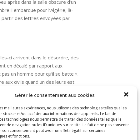
 peu après dans la salle obscure d’un
bre il embarque pour l’Algérie, là-
à partir des lettres envoyées par
lles-ci arrivent dans le désordre, des
ont en décalé par rapport aux
it pas un homme pour qu’il se batte ».
re aux civils quand un des leurs est
rgences d’opinions sur la guerre dans
Gérer le consentement aux cookies
les meilleures expériences, nous utilisons des technologies telles que les
r stocker et/ou accéder aux informations des appareils. Le fait de
 ces technologies nous permettra de traiter des données telles que le
 de navigation ou les ID uniques sur ce site. Le fait de ne pas consentir
r son consentement peut avoir un effet négatif sur certaines
ques et fonctions.