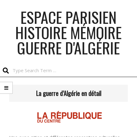
Skip
ESPACE PARISIEN
to
content
HISTOIRE MÉMOIRE
GUERRE D'ALGÉRIE
Search
Primary
Navigation
La guerre d’Algérie en détail
Menu