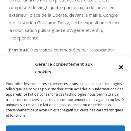
composée de vingt-quatre panneaux, à découvrir en
extérieur, place de la Liberté, devant la mairie. Conçue
par l’historien Guillaume Doizy, cette exposition retrace
la colonisation puis la guerre d’Algérie et, enfin,
l’indépendance.
Pratique.
Des visites commentées par l’association
ASLA sont prévues durant tout le mois. Les places étant
Gérer le consentement aux
limitées, il est nécessaire de s’inscrire au
cookies
02.38.80.35.22.
LIRE LA SUITE
Pour offrir les meilleures expériences, nous utilisons des technologies
telles que les cookies pour stocker et/ou accéder aux informations des
appareils. Le fait de consentir à ces technologies nous permettra de
traiter des données telles que le comportement de navigation ou les ID
uniques sur ce site. Le fait de ne pas consentir ou de retirer son
consentement peut avoir un effet négatif sur certaines caractéristiques
et fonctions.