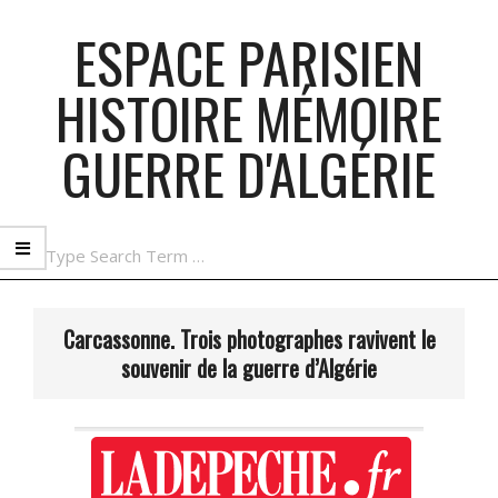
Skip
ESPACE PARISIEN
to
content
HISTOIRE MÉMOIRE
GUERRE D'ALGÉRIE
Search
Primary
Navigation
Carcassonne. Trois photographes ravivent le
Menu
souvenir de la guerre d’Algérie