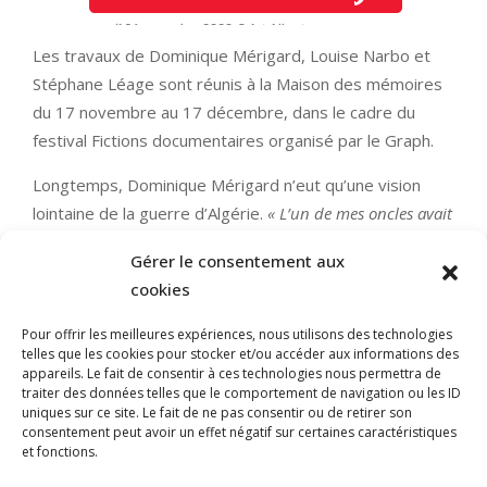
Les travaux de Dominique Mérigard, Louise Narbo et
Stéphane Léage sont réunis à la Maison des mémoires
du 17 novembre au 17 décembre, dans le cadre du
festival Fictions documentaires organisé par le Graph.
Longtemps, Dominique Mérigard n’eut qu’une vision
lointaine de la guerre d’Algérie.
« L’un de mes oncles avait
été appelé, et mon père avait fait aussi cette guerre
,
Gérer le consentement aux
raconte-t-il.
Mais il n’en parlait pas »
. C’est à la mort de
cookies
son oncle que le photographe retrouve divers
souvenirs, notamment
« un album contenant les photos
Pour offrir les meilleures expériences, nous utilisons des technologies
qu’il avait prises durant la guerre »
. Pour Dominique
telles que les cookies pour stocker et/ou accéder aux informations des
appareils. Le fait de consentir à ces technologies nous permettra de
Mérigard, un véritable point de départ.
traiter des données telles que le comportement de navigation ou les ID
uniques sur ce site. Le fait de ne pas consentir ou de retirer son
LIRE LA SUITE
consentement peut avoir un effet négatif sur certaines caractéristiques
et fonctions.