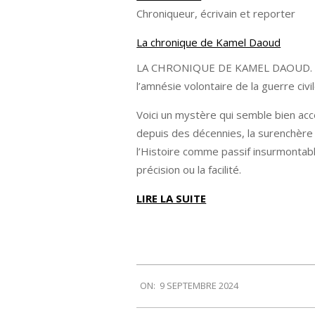
Chroniqueur, écrivain et reporter
La chronique de Kamel Daoud
LA CHRONIQUE DE KAMEL DAOUD. L’écr
l’amnésie volontaire de la guerre civi
V
oici un mystère qui semble bien acces
depuis des décennies, la surenchère 
l’Histoire comme passif insurmontab
précision ou la facilité.
LIRE LA SUITE
2024-
ON:
9 SEPTEMBRE 2024
09-
09