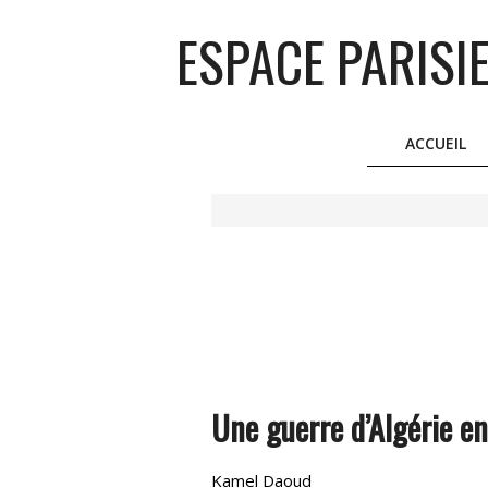
Skip
ESPACE PARISI
to
content
ACCUEIL
Une guerre d’Algérie en
Kamel Daoud