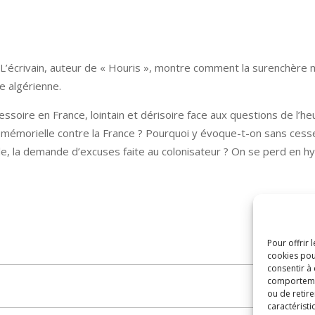
ivain, auteur de « Houris », montre comment la surenchère mém
le algérienne.
soire en France, lointain et dérisoire face aux questions de l’heure
mémorielle contre la France ? Pourquoi y évoque-t-on sans cesse
le, la demande d’excuses faite au colonisateur ? On se perd en h
Pour offrir 
cookies pou
consentir à
comportement
ou de retire
caractéristi