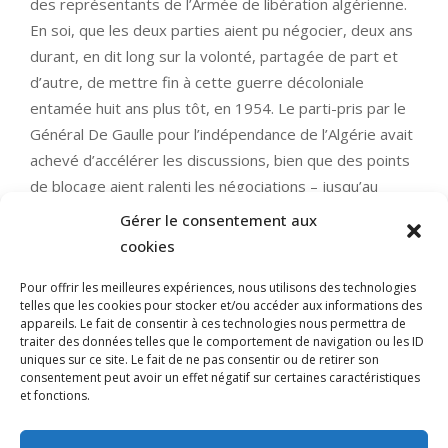
des représentants de l’Armée de libération algérienne.
En soi, que les deux parties aient pu négocier, deux ans
durant, en dit long sur la volonté, partagée de part et
d’autre, de mettre fin à cette guerre décoloniale
entamée huit ans plus tôt, en 1954. Le parti-pris par le
Général De Gaulle pour l’indépendance de l’Algérie avait
achevé d’accélérer les discussions, bien que des points
de blocage aient ralenti les négociations – jusqu’au
dernier round, sur les rives du lac d’Evian. Depuis lors,
Gérer le consentement aux
les Accords d’Evian sont généralement présentés
cookies
comme la fin de la Guerre d’Algérie, et c’est vrai que ces
Pour offrir les meilleures expériences, nous utilisons des technologies
ultimes pourparlers, aux Rousses, qui se solderont dès
telles que les cookies pour stocker et/ou accéder aux informations des
le lendemain, à midi exactement, le 19 mars 1962, par
appareils. Le fait de consentir à ces technologies nous permettra de
un cessez-le feu annoncé dans tous les journaux,
traiter des données telles que le comportement de navigation ou les ID
uniques sur ce site. Le fait de ne pas consentir ou de retirer son
achèveront définitivement la Guerre d’Algérie.
consentement peut avoir un effet négatif sur certaines caractéristiques
et fonctions.
LIRE LA SUITE