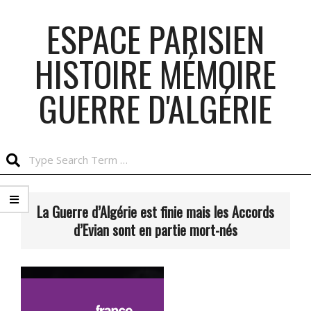
Skip
ESPACE PARISIEN
to
content
HISTOIRE MÉMOIRE
GUERRE D'ALGÉRIE
Search
Primary
Navigation
La Guerre d’Algérie est finie mais les Accords
Menu
d’Evian sont en partie mort-nés