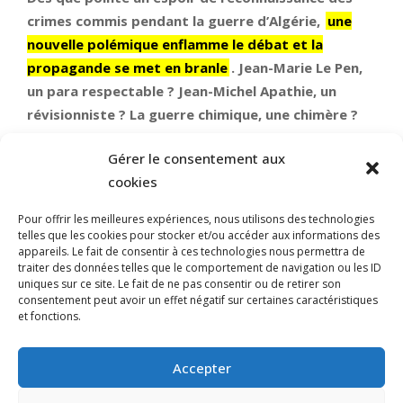
crimes commis pendant la guerre d’Algérie,
une
nouvelle polémique enflamme le débat et la
propagande se met en branle
. Jean-Marie Le Pen,
un para respectable ? Jean-Michel Apathie, un
révisionniste ? La guerre chimique, une chimère ?
Les travaux des historiens démontrent le
Gérer le consentement aux
contraire. Il est temps de stopper les surenchères.
cookies
« Chaque année, en France, on commémore ce qui s’est
Pour offrir les meilleures expériences, nous utilisons des technologies
passé à Oradour-sur-Glane, c’est-à-dire le massacre de
telles que les cookies pour stocker et/ou accéder aux informations des
tout un village. Mais on en a fait des centaines, nous, en
appareils. Le fait de consentir à ces technologies nous permettra de
Algérie. Est-ce qu’on en a conscience ? »
,
déclarait Jean-
traiter des données telles que le comportement de navigation ou les ID
uniques sur ce site. Le fait de ne pas consentir ou de retirer son
Michel Apathie le 25 février sur RTL.
consentement peut avoir un effet négatif sur certaines caractéristiques
et fonctions.
LIRE LA SUITE
Accepter
2025-