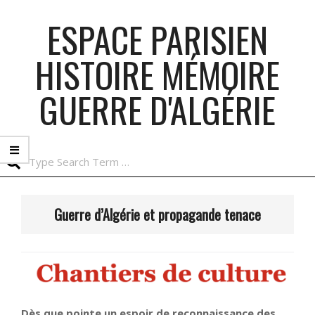
Skip
ESPACE PARISIEN
to
content
HISTOIRE MÉMOIRE
GUERRE D'ALGÉRIE
Search
Primary
Navigation
Guerre d’Algérie et propagande tenace
Menu
Dès que pointe un espoir de reconnaissance des