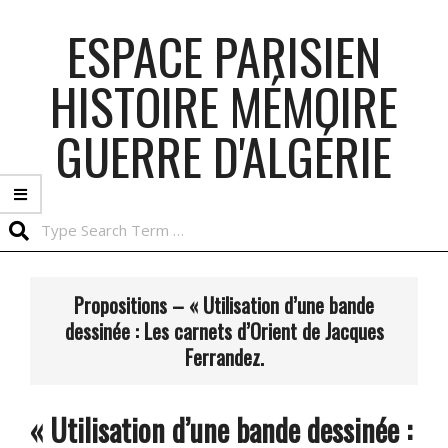
Skip
ESPACE PARISIEN
to
content
HISTOIRE MÉMOIRE
GUERRE D'ALGÉRIE
Search
Primary
Navigation
Propositions – « Utilisation d’une bande
Menu
dessinée : Les carnets d’Orient de Jacques
Ferrandez.
« Utilisation d’une bande dessinée :