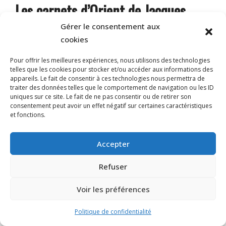
Les carnets d’Orient de Jacques
Ferrandez.
Gérer le consentement aux
cookies
Se reporter à la fiche
Une bande dessinée pour le C.D.I. :
Pour offrir les meilleures expériences, nous utilisons des technologies
Les carnets d’Orient de Jacques Ferrandez
qui
telles que les cookies pour stocker et/ou accéder aux informations des
appareils. Le fait de consentir à ces technologies nous permettra de
comporte des suggestions d’utilisation pédagogique.
traiter des données telles que le comportement de navigation ou les ID
uniques sur ce site. Le fait de ne pas consentir ou de retirer son
consentement peut avoir un effet négatif sur certaines caractéristiques
et fonctions.
2023-
ON:
8 SEPTEMBRE 2023
09-
08
Accepter
Refuser
Politique de confidentialité
Designed using
Unos
. Powered by
WordPress
.
Voir les préférences
Politique de confidentialité