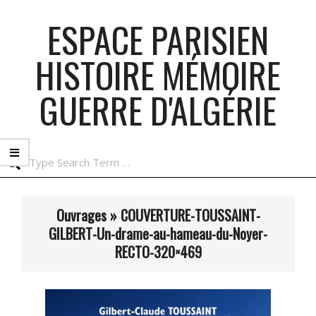
Skip
ESPACE PARISIEN
to
content
HISTOIRE MÉMOIRE
GUERRE D'ALGÉRIE
Search
Primary
Navigation
Ouvrages »
COUVERTURE-TOUSSAINT-
Menu
GILBERT-Un-drame-au-hameau-du-Noyer-
RECTO-320×469