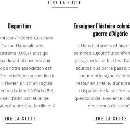
LIRE LA SUITE
Disparition
Enseigner l’histoire coloni
guerre d’Algérie
mi Jean-Frédéric Guischard
2025-
 l’Union Nationale des
« Nous historiens et histo
06-
attants (UNC-Paris) qui
sommes aujourd’hui confron
30
cipa durant dix années aux
plus grandes difficultés d’a
x de notre association est
sources que par le passé, 
Ses obsèques auront lieu le
pour moi le signe éviden
7 février à 10 h en l’église
retour en arrière, d’une tr
tienne-du-Mont à Paris (5e).
crispation de la société s
nseil d’administration de
questions de la violence col
 présente à sa famille et à
des crimes de l’arm
LIRE LA SUITE
LIRE LA SUITE