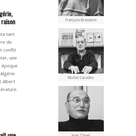
gérie,
 raison
François Brassens
nta tant
vre de
 conflit
nter, une
te époque
’Algérie
Michel Caradec
t Albert
térature.
vait une
Jean Clavel