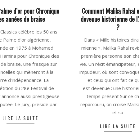
Palme d’or pour Chronique
Comment Malika Rahal es
es années de braise
devenue historienne de l’
?
Classics célèbre les 50 ans
2025-
e Palme d’or algérienne,
Dans « Mille histoires dira
05-
rnée en 1975 à Mohamed
mienne », Malika Rahal revis
26
 Hamina pour Chronique des
première personne son ch
de braise, une fresque sur
vie. Un récit émancipateur,
incelles qui mèneront à la
impudeur, où sont convoqué
rre d’indépendance. La
et ceux qui ont fait ce qu
tition du 28e Festival de
est devenue : une histori
’annonce aussi prestigieuse
temps présent Sur ce c
putée. Le Jury, présidé par
reparcouru, on croise Malik
et sa
LIRE LA SUITE
LIRE LA SUITE