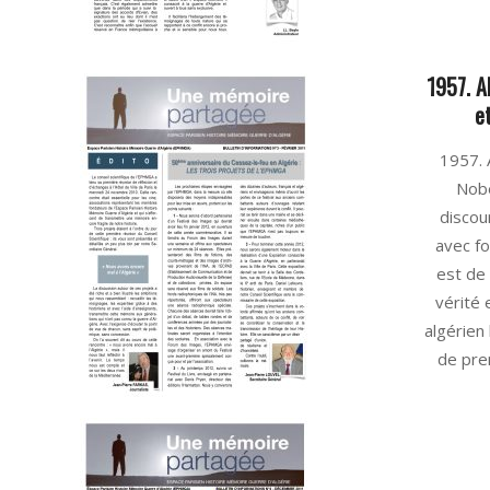
1957. A
e
2025-
1957. 
06-
Nobe
09
discour
avec fo
est de
vérité 
algérien 
de pre