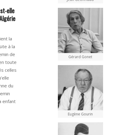
t-elle
Algérie
ient la
ite à la
emin de
Gérard Gonet
 en toute
s celles
’elle
enne du
hemin
a enfant
Eugène Gourin