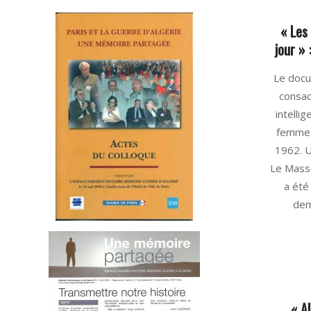
« Les
jour » 
2025-
Le docu
06-
consac
16
intelli
femmes
1962. U
Le Masso
a été
dem
« A