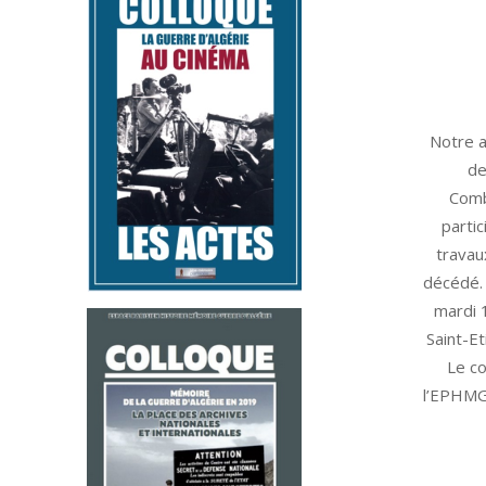
20
2026-
Notre a
02-
de
16
Comb
parti
travau
décédé. 
mardi 1
Saint-E
Le co
l’EPHMGA