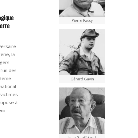
ogique
Pierre Fassy
uerre
versaire
érie, la
ngers
 l’un des
XXème
Gérard Gavin
 national
 victimes
ropose à
enir
Jean Geoffriaud