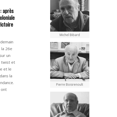
: après
oloniale
ictoire
Michel Bibard
ndemain
, la 26e
sur un
 twist et
e et le
dans la
pendance.
Pierre Boisrenoult
 ont