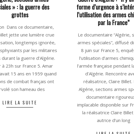
iales » : la guerre des
forme d’urgence à s’inté
grottes
l’utilisation des armes c
par la France”
ion Dans ce documentaire,
2025-
Billet jette une lumière crue
Le documentaire “Algérie, 
06-
ilisation, longtemps ignorée,
armes spéciales”, diffusé 
09
sphyxiants par les militaires
8 juin sur France 5, enquê
s durant la guerre d’Algérie.
l’utilisation d’armes chimi
r à 23h sur France 5. Amar
l’armée française pendant l
avait 15 ans en 1959 quand
d’Algérie. Rencontre ave
ions de combat français ont
réalisatrice, Claire Billet
rvolé son hameau des
Algérie, sections armes sp
documentaire rigoureu
LIRE LA SUITE
implacable disponible sur Fr
la réalisatrice Claire Bille
autrice d’un long
LIRE LA SUITE