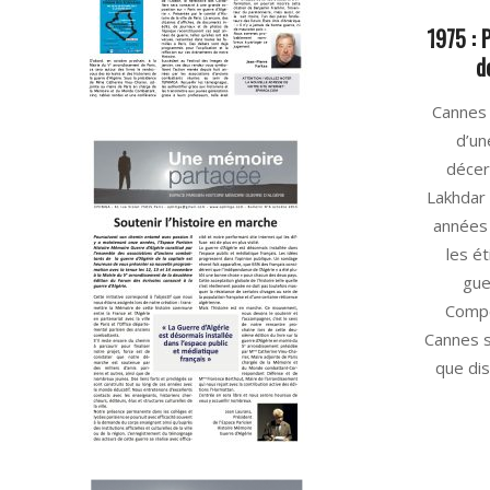
1975 : 
d
2025-
Cannes 
05-
d’un
26
déce
Lakhdar
années 
les ét
gue
Compé
Cannes s
que dis