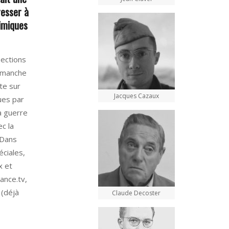
resser à
himiques
sections
dimanche
te sur
Jacques Cazaux
ques par
a guerre
c la
. Dans
éciales,
x et
ance.tv,
t (déjà
Claude Decoster