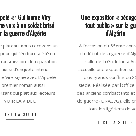
pelé « : Guillaume Viry
Une exposition « pédag
e voix à un soldat brisé
tout public » sur la g
r la guerre d’Algérie
d’Algérie
2025-
e plateau, nous recevons un
A l’occasion du 65ème anni
06-
pour qui l’écriture a été un
du début de la guerre d’Alg
02
transmission, de réparation,
salle de la Godeline à A
 aussi d’enquête intime.
accueille une exposition sur
me Viry signe avec L’Appelé
plus grands conflits du 
 premier roman aussi
siècle. Réalisée par l’Office
sant qui plait aux lecteurs.
des anciens combattants et
VOIR LA VIDÉO
de guerre (ONACVG), elle p
tous les ligériens de v
LIRE LA SUITE
LIRE LA SUITE