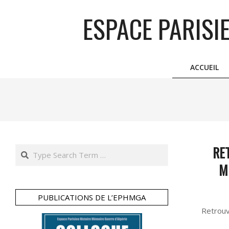
Skip
ESPACE PARISI
to
content
ACCUEIL
RE
Search
M
PUBLICATIONS DE L’EPHMGA
2026-
Retrouv
03-