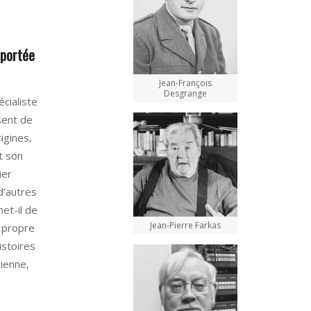
 portée
Jean-François
Desgrange
écialiste
sent de
rigines,
t son
ier
 d’autres
et-il de
Jean-Pierre Farkas
 propre
istoires
rienne,