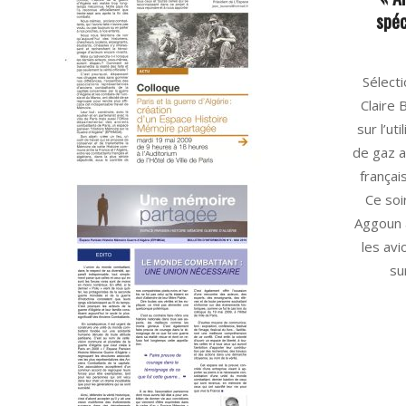
spéc
2025-
Sélect
06-
Claire 
09
sur l’ut
de gaz a
françai
Ce soi
Aggoun 
les av
su