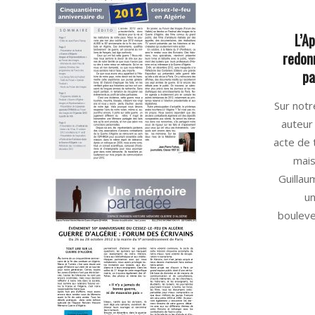
L’Ap
redonn
pa
2025-
Sur notr
06-
auteur 
02
acte de 
mais
Guillau
un
boulever