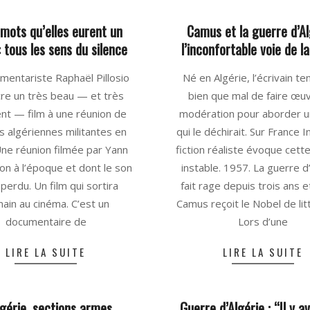
 mots qu’elles eurent un
Camus et la guerre d’Al
: tous les sens du silence
l’inconfortable voie de la
2025-
mentariste Raphaël Pillosio
Né en Algérie, l’écrivain te
06-
re un très beau — et très
bien que mal de faire œu
16
gent — film à une réunion de
modération pour aborder un
 algériennes militantes en
qui le déchirait. Sur France I
ne réunion filmée par Yann
fiction réaliste évoque cet
n à l’époque et dont le son
instable. 1957. La guerre d
 perdu. Un film qui sortira
fait rage depuis trois ans e
ain au cinéma. C’est un
Camus reçoit le Nobel de lit
documentaire de
Lors d’une
LIRE LA SUITE
LIRE LA SUITE
lgérie, sections armes
Guerre d’Algérie : “Il y a