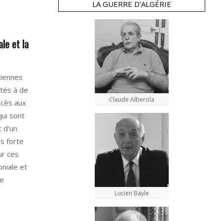
LA GUERRE D’ALGÉRIE
ale et la
riennes
tés à de
Claude Alberola
ccès aux
qui sont
t d’un
ès forte
ur ces
oniale et
ée
Lucien Bayle