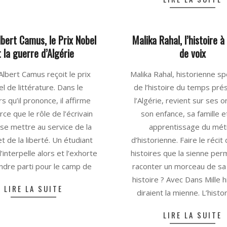
lbert Camus, le Prix Nobel
Malika Rahal, l’histoire à
t la guerre d’Algérie
de voix
2025-
Albert Camus reçoit le prix
Malika Rahal, historienne sp
06-
l de littérature. Dans le
de l’histoire du temps pré
02
s qu’il prononce, il affirme
l’Algérie, revient sur ses o
rce que le rôle de l’écrivain
son enfance, sa famille e
 se mettre au service de la
apprentissage du mét
et de la liberté. Un étudiant
d’historienne. Faire le récit
l’interpelle alors et l’exhorte
histoires que la sienne perm
ndre parti pour le camp de
raconter un morceau de sa
histoire ? Avec Dans Mille h
LIRE LA SUITE
diraient la mienne. L’histo
LIRE LA SUITE