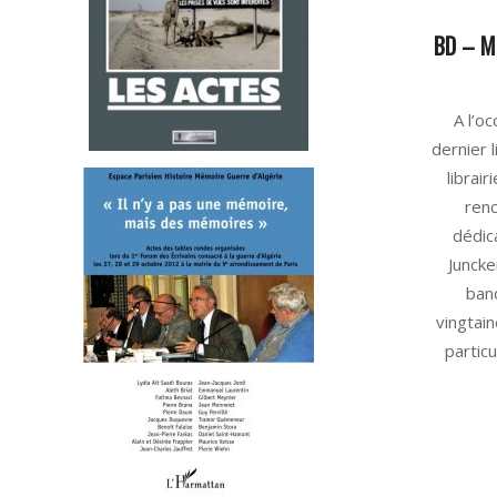
BD – Mé
2025-
A l’o
06-
dernier 
30
librai
ren
dédic
Juncker
ban
vingtain
particu