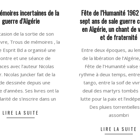
moires incertaines de la
Fête de l’Humanité 1962 
guerre d’Algérie
sept ans de sale guerre c
en Algérie, un chant de v
ccasion de la sortie de son
et de fraternité
livre, Trous de mémoires , la
2025-
rie Esprit Bd a organisé une
Entre deux époques, au le
06-
contre et une séance de
de la libération de l’Algérie
16
aces avec l’auteur Nicolas
Fête de l’Humanité valse 
. Nicolas Juncker fait de la
rythme à deux temps, entre
de dessinée depuis une
tango, entre la soif de vivr
e d’années. Ses livres ont la
deuil des martyrs tombés 
larité de s’inscrire dans un
lutte pour la paix et l’indé
Des pluies torrentielles
LIRE LA SUITE
assombri
LIRE LA SUITE